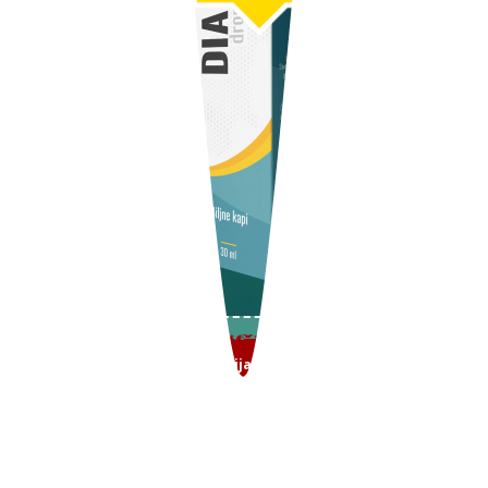
50
%
Posebna akcija
POPUST
DO
SAMO DANAS