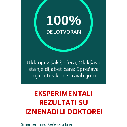
100%
DELOTVORAN
Uklanja višak šećera; Olakšava
stanje dijabetičara; Sprečava
dijabetes kod zdravih ljudi
EKSPERIMENTALI
REZULTATI SU
IZNENADILI DOKTORE!
Smanjen nivo šećera u krvi