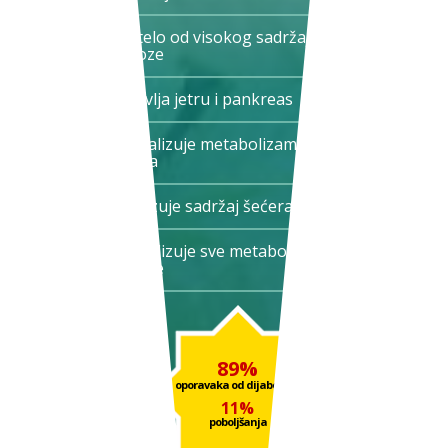
Štiti telo od visokog sadržaja
glukoze
Obnavlja jetru i pankreas
Normalizuje metabolizam ugljenih
hidrata
Stabilizuje sadržaj šećera u krvi
Normalizuje sve metaboličke
procese
89%
oporavaka od dijabetesa
11%
poboljšanja