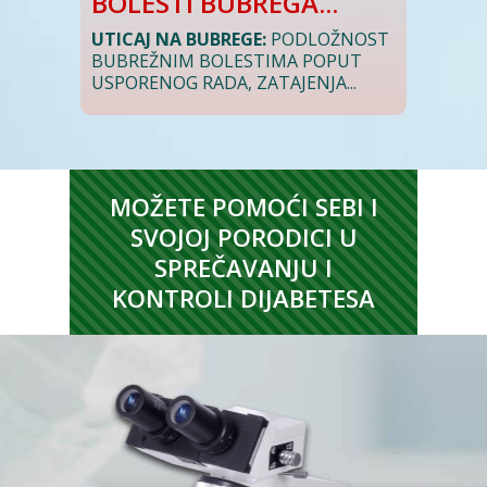
BOLESTI BUBREGA...
UTICAJ NA BUBREGE:
PODLOŽNOST
BUBREŽNIM BOLESTIMA POPUT
USPORENOG RADA, ZATAJENJA...
MOŽETE POMOĆI SEBI I
SVOJOJ PORODICI U
SPREČAVANJU I
KONTROLI DIJABETESA