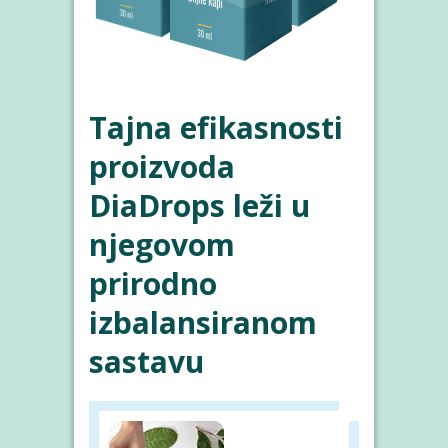
Tajna efikasnosti
proizvoda
DiaDrops leži u
njegovom
prirodno
izbalansiranom
sastavu