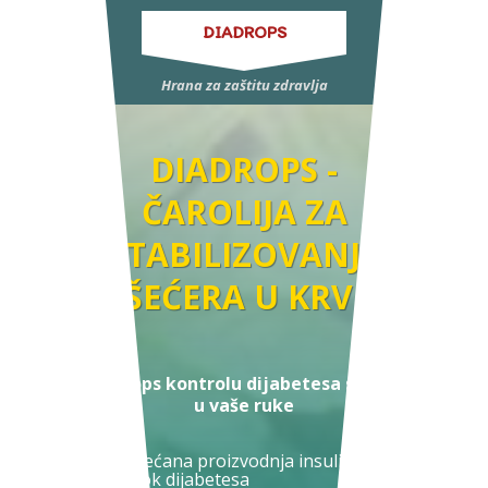
DIADROPS
Hrana za zaštitu zdravlja
DIADROPS -
ČAROLIJA ZA
STABILIZOVANJE
ŠEĆERA U KRVI
DiaDrops kontrolu dijabetesa stavlja
u vaše ruke
Povećana proizvodnja insulina je
uzrok dijabetesa