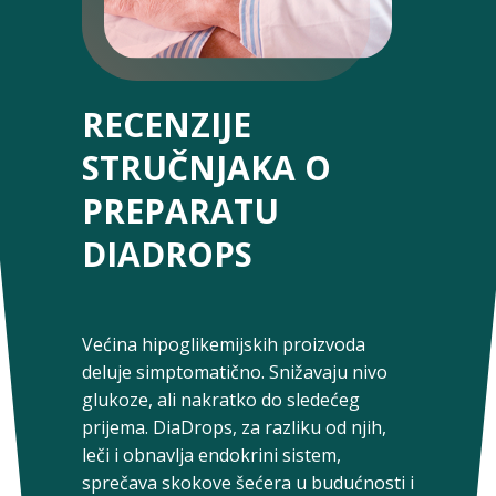
RECENZIJE
STRUČNJAKA O
PREPARATU
DIADROPS
Većina hipoglikemijskih proizvoda
deluje simptomatično. Snižavaju nivo
glukoze, ali nakratko do sledećeg
prijema. DiaDrops, za razliku od njih,
leči i obnavlja endokrini sistem,
sprečava skokove šećera u budućnosti i