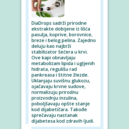
DiaDrops sadrži prirodne
ekstrakte dobijene iz lišća
pasulja, koprive, borovnice,
breze i belog pelina. Zajedno
deluju kao najbrži
stabilizator šećera u krvi.
Ove kapi obnavljaju
metabolizam lipida i ugljenih
hidrata, regulišu rad
pankreasa i štitne žlezde.
Uklanjaju suvišnu glukozu,
ojačavaju krvne sudove,
normalizuju prirodnu
proizvodnju inzulina,
poboljšavaju opšte stanje
kod dijabetičara. Takođe
sprečavaju nastanak
dijabetesa kod zdravih ljudi.