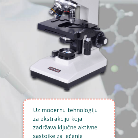
Uz modernu tehnologiju
za ekstrakciju koja
zadržava ključne aktivne
sastojke za lečenje