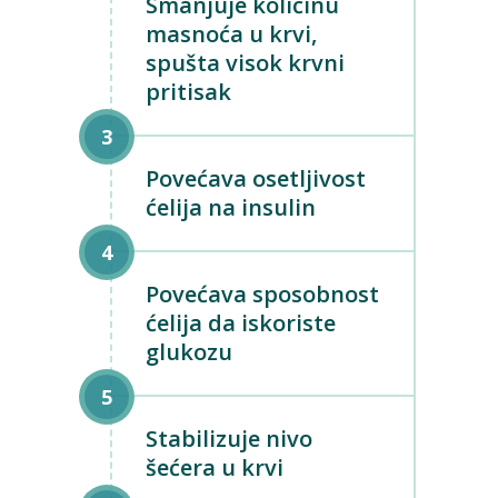
Smanjuje količinu
masnoća u krvi,
spušta visok krvni
pritisak
Povećava osetljivost
ćelija na insulin
Povećava sposobnost
ćelija da iskoriste
glukozu
Stabilizuje nivo
šećera u krvi