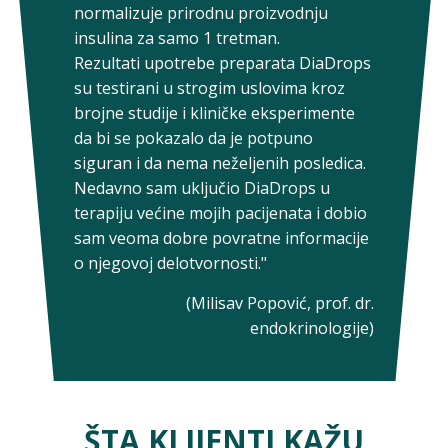
normalizuje prirodnu proizvodnju
insulina za samo 1 tretman.
Rezultati upotrebe preparata DiaDrops
su testirani u strogim uslovima kroz
brojne studije i kliničke eksperimente
da bi se pokazalo da je potpuno
siguran i da nema neželjenih posledica.
Nedavno sam uključio DiaDrops u
terapiju većine mojih pacijenata i dobio
sam veoma dobre povratne informacije
o njegovoj delotvornosti."
(Milisav Popović, prof. dr.
endokrinologije)
ŠTA KLIJENTI KAŽU