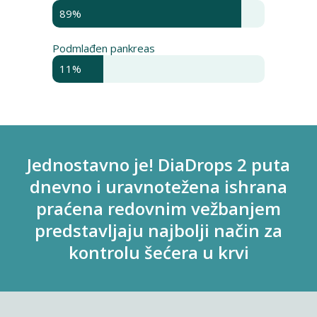
89%
Podmlađen pankreas
11%
Jednostavno je! DiaDrops 2 puta
dnevno i uravnotežena ishrana
praćena redovnim vežbanjem
predstavljaju najbolji način za
kontrolu šećera u krvi