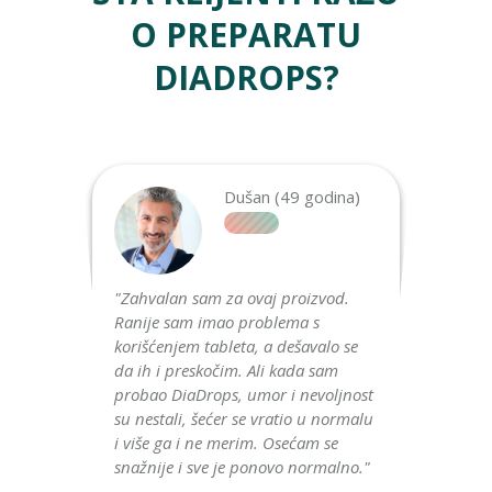
O PREPARATU
DIADROPS?
Dušan (49 godina)
betes
"Zahvalan sam za ovaj proizvod.
"Moj m
 Bila
Ranije sam imao problema s
dijabe
am bila
korišćenjem tableta, a dešavalo se
godina
ktora,
da ih i preskočim. Ali kada sam
ali ni
. Na
probao DiaDrops, umor i nevoljnost
smo se 
varirao
su nestali, šećer se vratio u normalu
depres
ova
i više ga i ne merim. Osećam se
DiaDro
mi da
snažnije i sve je ponovo normalno."
Moj mu
brzo mi
uputst