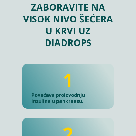
ZABORAVITE NA
VISOK NIVO ŠEĆERA
U KRVI UZ
DIADROPS
1
Povećava proizvodnju
insulina u pankreasu.
2