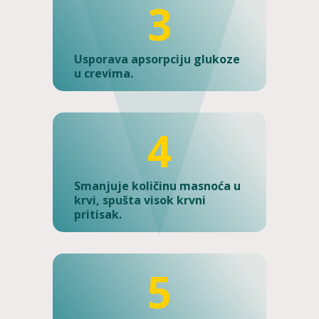
3
Usporava apsorpciju glukoze
u crevima.
4
Smanjuje količinu masnoća u
krvi, spušta visok krvni
pritisak.
5